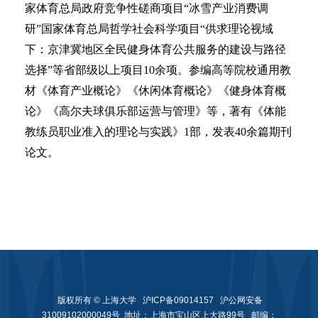
家体育总局政府竞争性磋商项目“冰雪产业消费调
研”国家体育总局哲学社会科学项目“供求理论视域
下：京津冀地区全民健身体育公共服务的建设与路径
选择”等省部级以上项目10余项。参编高等院校通用教
材《体育产业概论》《休闲体育概论》《健身体育概
论》《高尔夫球俱乐部运营与管理》等，著有《体能
教练员职业准入的理论与实践》1部，发表40余篇期刊
论文。
版权所有 ©
上海大学
沪ICP备09014157
沪公网安备
31009102000049号
地址：上海市宝山区上大路99号 邮编：