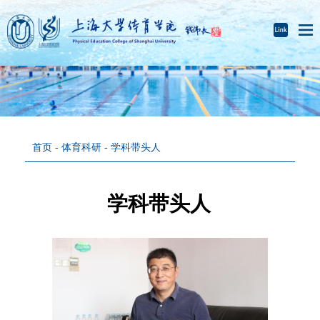
首页
-
体育科研
-
学科带头人
学科带头人