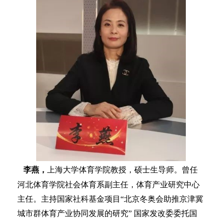
李燕，
上海大学体育学院教授，硕士生导师。曾任
河北体育学院社会体育系副主任，体育产业研究中心
主任。主持国家社科基金项目“北京冬奥会助推京津冀
城市群体育产业协同发展的研究” 国家发改委委托国